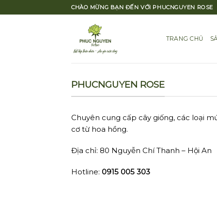
Skip
CHÀO MỪNG BẠN ĐẾN VỚI PHUCNGUYEN ROSE
to
content
TRANG CHỦ
S
PHUCNGUYEN ROSE
Chuyên cung cấp cây giống, các loại m
cơ từ hoa hồng.
Địa chỉ: 80 Nguyễn Chí Thanh – Hội An
Hotline:
0915 005 303