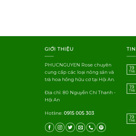
GIỚI THIỆU
TIN
PHUCNGUYEN Rose chuyên
19
cung cấp các loại nông sản và
Th6
trà hoa hồng hữu cơ tại Hội An.
19
Th6
Địa chỉ: 80 Nguyễn Chí Thanh -
Hội An
Hotline:
0915 005 303
19
Th6