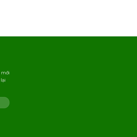
 mới
lại