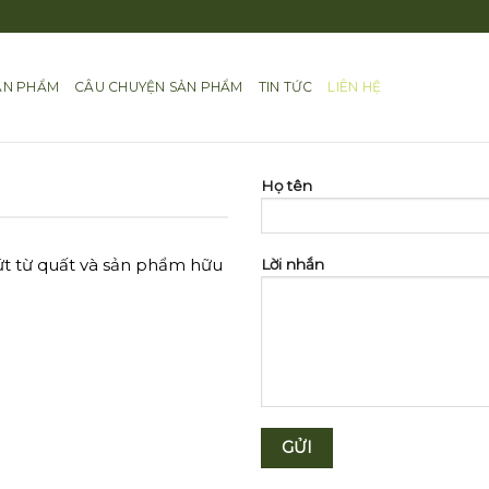
ẢN PHẨM
CÂU CHUYỆN SẢN PHẨM
TIN TỨC
LIÊN HỆ
Họ tên
ứt từ quất và sản phẩm hữu
Lời nhắn