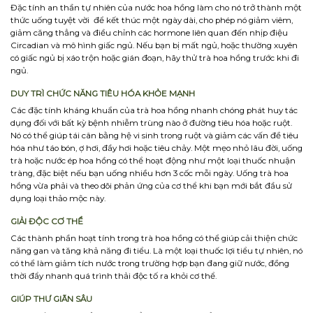
Đặc tính an thần tự nhiên của nước hoa hồng làm cho nó trở thành một
thức uống tuyệt vời để kết thúc một ngày dài, cho phép nó giảm viêm,
giảm căng thẳng và điều chỉnh các hormone liên quan đến nhịp điệu
Circadian và mô hình giấc ngủ. Nếu bạn bị mất ngủ, hoặc thường xuyên
có giấc ngủ bị xáo trộn hoặc gián đoạn, hãy thử trà hoa hồng trước khi đi
ngủ.
DUY TRÌ CHỨC NĂNG TIÊU HÓA KHỎE MẠNH
Các đặc tính kháng khuẩn của trà hoa hồng nhanh chóng phát huy tác
dụng đối với bất kỳ bệnh nhiễm trùng nào ở đường tiêu hóa hoặc ruột.
Nó có thể giúp tái cân bằng hệ vi sinh trong ruột và giảm các vấn đề tiêu
hóa như táo bón, ợ hơi, đầy hơi hoặc tiêu chảy. Một mẹo nhỏ lâu đời, uống
trà hoặc nước ép hoa hồng có thể hoạt động như một loại thuốc nhuận
tràng, đặc biệt nếu bạn uống nhiều hơn 3 cốc mỗi ngày. Uống trà hoa
hồng vừa phải và theo dõi phản ứng của cơ thể khi bạn mới bắt đầu sử
dụng loại thảo mộc này.
GIẢI ĐỘC CƠ THỂ
Các thành phần hoạt tính trong trà hoa hồng có thể giúp cải thiện chức
năng gan và tăng khả năng đi tiểu. Là một loại thuốc lợi tiểu tự nhiên, nó
có thể làm giảm tích nước trong trường hợp bạn đang giữ nước, đồng
thời đẩy nhanh quá trình thải độc tố ra khỏi cơ thể.
GIÚP THƯ GIÃN SÂU