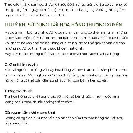
Theo các nhà khoa học, thưởng thức đồ ăn thức uống giàu polyphenol có
thể giúp giảm nguy cơ mắc bệnh tim, tiểu đường loại 2 cũng như giảm
nguy cơ mắc một số bệnh ung thư.
LƯU Ý KHI SỬ DỤNG TRÀ HOA HỒNG THƯỜNG XUYÊN
Mặc dù hàm lượng dinh dưỡng của trà hoa hồng có thể mang lại những
lợi ích sức khỏe tiềm năng, nhưng bạn nên tham khảo ý kiến ​​bác sĩ trước
khi thêm nó vào chế độ ăn uống của mình. Nó có thể gây ra vấn đề cho
những người có tình trạng sức khỏe nhất định.
Hãy cân nhắc những điều sau trước khi pha một tách trà hoa hồng:
Dị ứng & Hen suyễn
Một số người bị dị ứng với cây hoa hồng và nên tránh các sản phẩm như
trà hoa hồng. Một nghiên cứu cho thấy rằng các chất gây dị ứng của hoa
hồng hông có thể dẫn đến sự phát triển của bệnh hen suyễn.
Tương tác thuốc
Trà hoa hồng có thể tương tác với một số loại thuốc, như thuốc làm
loãng máu hoặc thuốc chống trầm cảm .
Cần quan tâm khi mang thai
Không có nghiên cứu nào về tính an toàn của trà hoa hồng đối với phụ
nữ mang thai.