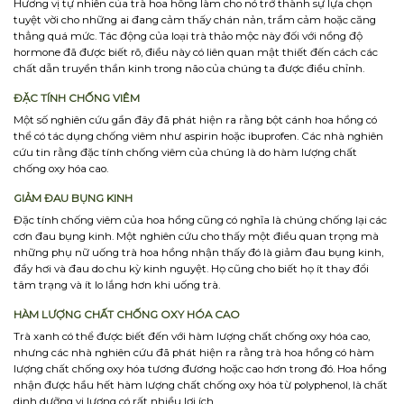
Hương vị tự nhiên của trà hoa hồng làm cho nó trở thành sự lựa chọn
tuyệt vời cho những ai đang cảm thấy chán nản, trầm cảm hoặc căng
thẳng quá mức. Tác động của loại trà thảo mộc này đối với nồng độ
hormone đã được biết rõ, điều này có liên quan mật thiết đến cách các
chất dẫn truyền thần kinh trong não của chúng ta được điều chỉnh.
ĐẶC TÍNH CHỐNG VIÊM
Một số nghiên cứu gần đây đã phát hiện ra rằng bột cánh hoa hồng có
thể có tác dụng chống viêm như aspirin hoặc ibuprofen. Các nhà nghiên
cứu tin rằng đặc tính chống viêm của chúng là do hàm lượng chất
chống oxy hóa cao.
GIẢM ĐAU BỤNG KINH
Đặc tính chống viêm của hoa hồng cũng có nghĩa là chúng chống lại các
cơn đau bụng kinh. Một nghiên cứu cho thấy một điều quan trọng mà
những phụ nữ uống trà hoa hồng nhận thấy đó là giảm đau bụng kinh,
đầy hơi và đau do chu kỳ kinh nguyệt. Họ cũng cho biết họ ít thay đổi
tâm trạng và ít lo lắng hơn khi uống trà.
HÀM LƯỢNG CHẤT CHỐNG OXY HÓA CAO
Trà xanh có thể được biết đến với hàm lượng chất chống oxy hóa cao,
nhưng các nhà nghiên cứu đã phát hiện ra rằng trà hoa hồng có hàm
lượng chất chống oxy hóa tương đương hoặc cao hơn trong đó. Hoa hồng
nhận được hầu hết hàm lượng chất chống oxy hóa từ polyphenol, là chất
dinh dưỡng vi lượng có rất nhiều lợi ích.