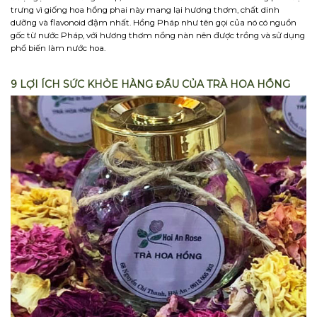
trưng vì giống hoa hồng phai này mang lại hương thơm, chất dinh
dưỡng và flavonoid đậm nhất. Hồng Pháp như tên gọi của nó có nguồn
gốc từ nước Pháp, với hương thơm nồng nàn nên được trồng và sử dụng
phổ biến làm nước hoa.
9 LỢI ÍCH SỨC KHỎE HÀNG ĐẦU CỦA TRÀ HOA HỒNG