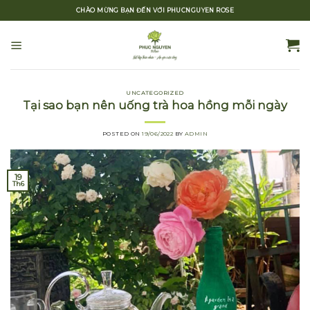
Skip
CHÀO MỪNG BẠN ĐẾN VỚI PHUCNGUYEN ROSE
to
content
UNCATEGORIZED
Tại sao bạn nên uống trà hoa hồng mỗi ngày
POSTED ON
19/06/2022
BY
ADMIN
19
Th6