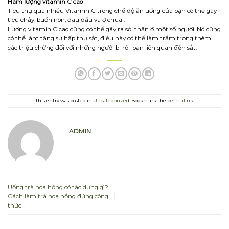
Hàm lượng vitamin C cao
Tiêu thụ quá nhiều Vitamin C trong chế độ ăn uống của bạn có thể gây
tiêu chảy, buồn nôn, đau đầu và ợ chua .
Lượng vitamin C cao cũng có thể gây ra sỏi thận ở một số người. Nó cũng
có thể làm tăng sự hấp thụ sắt, điều này có thể làm trầm trọng thêm
các triệu chứng đối với những người bị rối loạn liên quan đến sắt.
This entry was posted in
Uncategorized
. Bookmark the
permalink
.
ADMIN
Uống trà hoa hồng có tác dụng gì?
Cách làm trà hoa hồng đúng công
thức