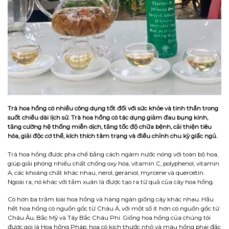
Trà hoa hồng có nhiều công dụng tốt đối với sức khỏe và tinh thần trong
suốt chiều dài lịch sử. Trà hoa hồng có tác dụng giảm đau bụng kinh,
tăng cường hệ thống miễn dịch, tăng tốc độ chữa bệnh, cải thiện tiêu
hóa, giải độc cơ thể, kích thích tâm trạng và điều chỉnh chu kỳ giấc ngủ.
Trà hoa hồng được pha chế bằng cách ngâm nước nóng với toàn bộ hoa,
giúp giải phóng nhiều chất chống oxy hóa, vitamin C, polyphenol, vitamin
A, các khoáng chất khác nhau, nerol, geraniol, myrcene và quercetin.
Ngoài ra, nó khác với tầm xuân là được tạo ra từ quả của cây hoa hồng.
Có hơn ba trăm loài hoa hồng và hàng ngàn giống cây khác nhau. Hầu
hết hoa hồng có nguồn gốc từ Châu Á, với một số ít hơn có nguồn gốc từ
Châu Âu, Bắc Mỹ và Tây Bắc Châu Phi. Giống hoa hồng của chúng tôi
được gọi là Hoa hồng Pháp, hoa có kích thước nhỏ và màu hồng phai đặc