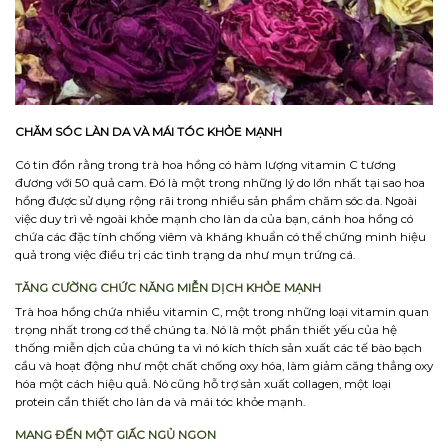
CHĂM SÓC LÀN DA VÀ MÁI TÓC KHỎE MẠNH
Có tin đồn rằng trong trà hoa hồng có hàm lượng vitamin C tương
đương với 50 quả cam. Đó là một trong những lý do lớn nhất tại sao hoa
hồng được sử dụng rộng rãi trong nhiều sản phẩm chăm sóc da. Ngoài
việc duy trì vẻ ngoài khỏe mạnh cho làn da của bạn, cánh hoa hồng có
chứa các đặc tính chống viêm và kháng khuẩn có thể chứng minh hiệu
quả trong việc điều trị các tình trạng da như mụn trứng cá.
TĂNG CƯỜNG CHỨC NĂNG MIỄN DỊCH KHỎE MẠNH
Trà hoa hồng chứa nhiều vitamin C, một trong những loại vitamin quan
trọng nhất trong cơ thể chúng ta. Nó là một phần thiết yếu của hệ
thống miễn dịch của chúng ta vì nó kích thích sản xuất các tế bào bạch
cầu và hoạt động như một chất chống oxy hóa, làm giảm căng thẳng oxy
hóa một cách hiệu quả. Nó cũng hỗ trợ sản xuất collagen, một loại
protein cần thiết cho làn da và mái tóc khỏe mạnh.
MANG ĐẾN MỘT GIẤC NGỦ NGON