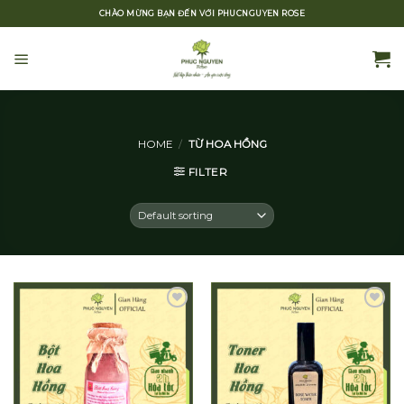
Skip
CHÀO MỪNG BẠN ĐẾN VỚI PHUCNGUYEN ROSE
to
content
HOME
/
TỪ HOA HỒNG
FILTER
Add to
Add to
wishlist
wishlist