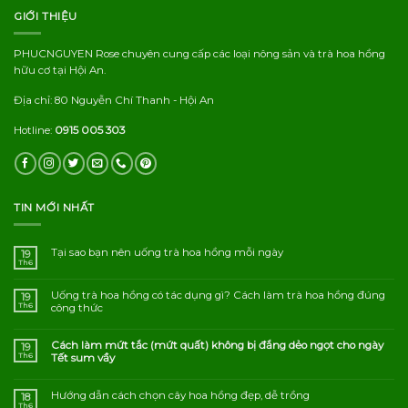
GIỚI THIỆU
PHUCNGUYEN Rose chuyên cung cấp các loại nông sản và trà hoa hồng
hữu cơ tại Hội An.
Địa chỉ: 80 Nguyễn Chí Thanh - Hội An
Hotline:
0915 005 303
TIN MỚI NHẤT
Tại sao bạn nên uống trà hoa hồng mỗi ngày
19
Th6
Uống trà hoa hồng có tác dụng gì? Cách làm trà hoa hồng đúng
19
Th6
công thức
Cách làm mứt tắc (mứt quất) không bị đắng dẻo ngọt cho ngày
19
Th6
Tết sum vầy
Hướng dẫn cách chọn cây hoa hồng đẹp, dễ trồng
18
Th6