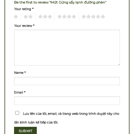
Be the first to review “Mứt Gừng sấy lạnh đường phèn”
Your rating
*
1
2
3
4
5
Your review
*
Name
*
Email
*
Lưu tên của tôi, email, và trang web trong trình duyệt này cho
lần bình luận kế tiếp của tôi.