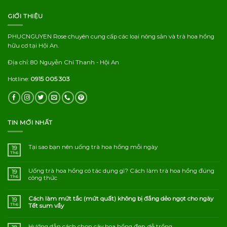
GIỚI THIỆU
PHUCNGUYEN Rose chuyên cung cấp các loại nông sản và trà hoa hồng
hữu cơ tại Hội An.
Địa chỉ: 80 Nguyễn Chí Thanh - Hội An
Hotline:
0915 005 303
TIN MỚI NHẤT
Tại sao bạn nên uống trà hoa hồng mỗi ngày
19
Th6
Uống trà hoa hồng có tác dụng gì? Cách làm trà hoa hồng đúng
19
Th6
công thức
Cách làm mứt tắc (mứt quất) không bị đắng dẻo ngọt cho ngày
19
Th6
Tết sum vầy
Hướng dẫn cách chọn cây hoa hồng đẹp, dễ trồng